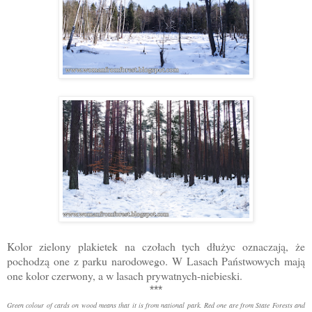
Kolor zielony plakietek na czołach tych dłużyc oznaczają, że
pochodzą one z parku narodowego. W Lasach Państwowych mają
one kolor czerwony, a w lasach prywatnych-niebieski.
***
Green colour of cards on wood means that it is from national park. Red one are from State Forests and