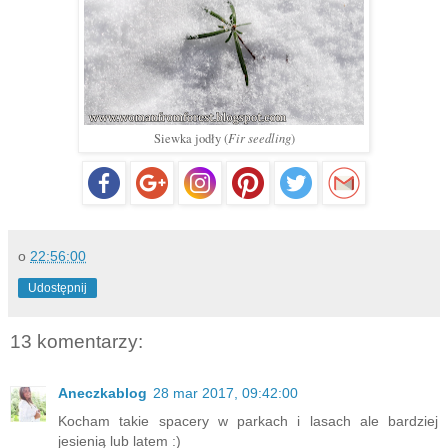
Fir seedling
Siewka jodły (
)
o
22:56:00
Udostępnij
13 komentarzy:
Aneczkablog
28 mar 2017, 09:42:00
Kocham takie spacery w parkach i lasach ale bardziej
jesienią lub latem :)