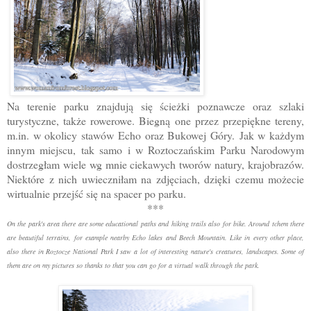
Na terenie parku znajdują się ścieżki poznawcze oraz szlaki
turystyczne, także rowerowe. Biegną one przez przepiękne tereny,
m.in. w okolicy stawów Echo oraz Bukowej Góry. Jak w każdym
innym miejscu, tak samo i w Roztoczańskim Parku Narodowym
dostrzegłam wiele wg mnie ciekawych tworów natury, krajobrazów.
Niektóre z nich uwieczniłam na zdjęciach, dzięki czemu możecie
wirtualnie przejść się na spacer po parku.
***
On the park's area there are some educational paths and hiking trails also for bike. Around tchem there
are beautiful terrains, for example nearby Echo lakes and Beech Mountain. Like in every other place,
also there in Roztocze National Park I saw a lot of interesting nature's creatures, landscapes. Some of
them are on my pictures so thanks to that you can go for a virtual walk through the park.