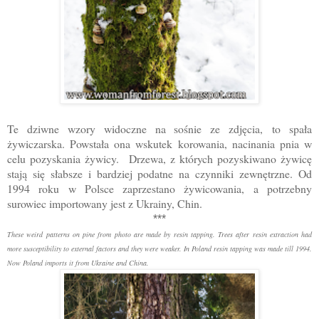
Te dziwne wzory widoczne na sośnie ze zdjęcia, to spała
żywiczarska. Powstała ona wskutek korowania, nacinania pnia w
celu pozyskania żywicy. Drzewa, z których pozyskiwano żywicę
stają się słabsze i bardziej podatne na czynniki zewnętrzne. Od
1994 roku w Polsce zaprzestano żywicowania, a potrzebny
surowiec importowany jest z Ukrainy, Chin.
***
These weird patterns on pine from photo are made by resin tapping. Trees after resin extraction had
more susceptibility to external factors and they were weaker. In Poland resin tapping was made till 1994.
Now Poland imports it from Ukraine and China.