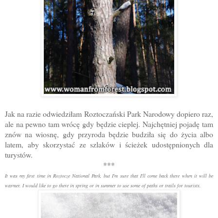
Jak na razie odwiedziłam Roztoczański Park Narodowy dopiero raz,
ale na pewno tam wrócę gdy będzie cieplej. Najchętniej pojadę tam
znów na wiosnę, gdy przyroda będzie budziła się do życia albo
latem, aby skorzystać ze szlaków i ścieżek udostępnionych dla
turystów.
***
It was my first time in Roztocze National Park, but I'm sure that I'll come back there when it will be
warmer. I would like to go there in spring or in summer to use some of paths or trails for tourists.