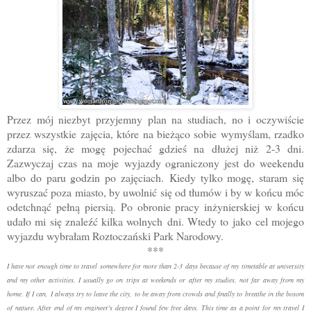
Przez mój niezbyt przyjemny plan na studiach, no i oczywiście
przez wszystkie zajęcia, które na bieżąco sobie wymyślam, rzadko
zdarza się, że mogę pojechać gdzieś na dłużej niż 2-3 dni.
Zazwyczaj czas na moje wyjazdy ograniczony jest do weekendu
albo do paru godzin po zajęciach. Kiedy tylko mogę, staram się
wyruszać poza miasto, by uwolnić się od tłumów i by w końcu móc
odetchnąć pełną piersią. Po obronie pracy inżynierskiej w końcu
udało mi się znaleźć kilka wolnych dni. Wtedy to jako cel mojego
wyjazdu wybrałam Roztoczański Park Narodowy.
***
I have not enough time to travel somewhere for more than 2-3 days because of my timetable at university
and my other activities. I usually go on trips at weekends or after my studies, not far away from my
home. If I can, I always try to leave the city, to be away from crowds and finally to breathe in the bosom
of nature. After end of my engineer's degree I found few free days. This time as a point for my travel I