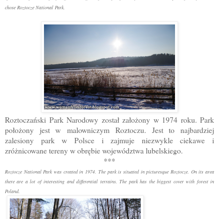
chose Roztocze National Park.
Roztoczański Park Narodowy został założony w 1974 roku. Park
położony jest w malowniczym Roztoczu. Jest to najbardziej
zalesiony park w Polsce i zajmuje niezwykle ciekawe i
zróżnicowane tereny w obrębie województwa lubelskiego.
***
Roztocze National Park was created in 1974. The park is situated in picturesque Roztocze. On its area
there are a lot of interesting and differential terrains. The park has the biggest cover with forest
in
Poland.