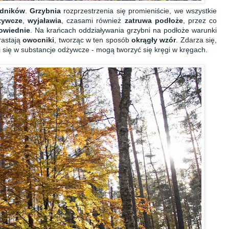
odników
.
Grzybnia
rozprzestrzenia się promieniście, we wszystkie
żywcze
,
wyjaławia
, czasami również
zatruwa podłoże
, przez co
owiednie
. Na krańcach oddziaływania grzybni na podłoże warunki
rastają
owocniki
, tworząc w ten sposób
okrągły wzór
. Zdarza się,
ci się w substancje odżywcze - mogą tworzyć się kręgi w kręgach.