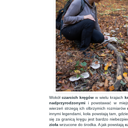
Wokół
czarcich kręgów
w wielu krajach
k
nadprzyrodzonymi
i powstawać w miejs
wierzeń strzegą ich olbrzymich rozmiarów
innymi legendami, koła powstają tam, gdzi
się za granicą kręgu jest bardzo niebezpi
zioła
wrzucone do środka. A jak powstają
c