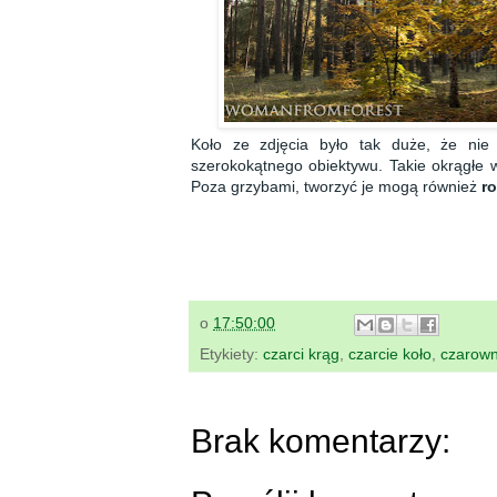
Koło ze zdjęcia było tak duże, że nie
szerokokątnego obiektywu. Takie okrągłe w
Poza grzybami, tworzyć je mogą również
ro
o
17:50:00
Etykiety:
czarci krąg
,
czarcie koło
,
czarown
Brak komentarzy: