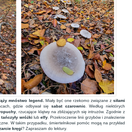
rąży mnóstwo legend.
Miały być one rzekomo związane z
siłami
cach, gdzie odbywał się
sabat czarownic
. Według niektórych
ropuchy
, rzucające klątwy na zbliżających się intruzów. Zgodnie z
e
tańczyły wróżki
lub
elfy
. Przekroczenie linii grzybów i znalezienie
eczne. W takim przypadku, śmiertelnikowi pomóc mogą na przykład
zarcie kręgi
? Zapraszam do lektury.